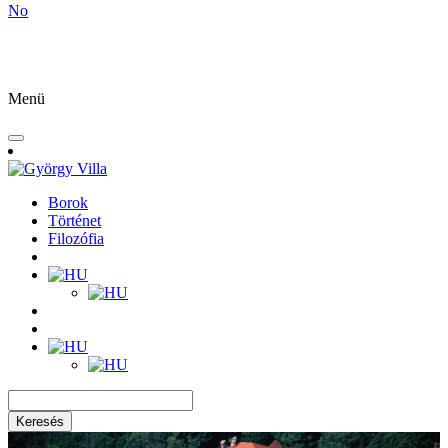
No
Menü
Borok
Történet
Filozófia
Keresés