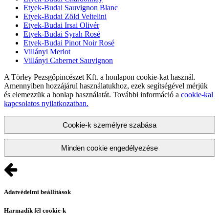
Etyek-Budai Sauvignon Blanc
Etyek-Budai Zöld Veltelini
Etyek-Budai Irsai Olivér
Etyek-Budai Syrah Rosé
Etyek-Budai Pinot Noir Rosé
Villányi Merlot
Villányi Cabernet Sauvignon
A Törley Pezsgőpincészet Kft. a honlapon cookie-kat használ.
Amennyiben hozzájárul használatukhoz, ezek segítségével mérjük
és elemezzük a honlap használatát. További információ a
cookie-kal
kapcsolatos nyilatkozatban.
Cookie-k személyre szabása
Minden cookie engedélyezése
Adatvédelmi beállítások
Harmadik fél cookie-k