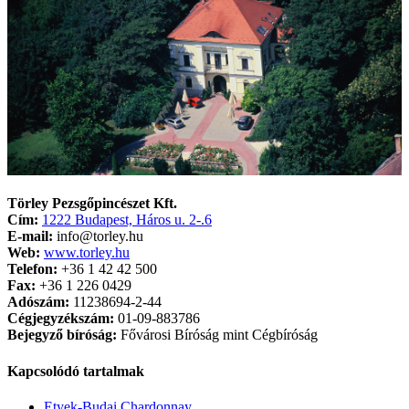
Törley Pezsgőpincészet Kft.
Cím:
1222 Budapest, Háros u. 2-.6
E-mail:
info@torley.hu
Web:
www.torley.hu
Telefon:
+36 1 42 42 500
Fax:
+36 1 226 0429
Adószám:
11238694-2-44
Cégjegyzékszám:
01-09-883786
Bejegyző bíróság:
Fővárosi Bíróság mint Cégbíróság
Kapcsolódó tartalmak
Etyek-Budai Chardonnay