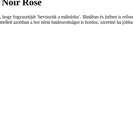
t Noir Rosé
nk, hogy fogyasztóját ’bevisszük a málnásba’. Illatában és ízében is er
ellett azonban a bor némi határozottságot is hordoz, szeretné ha job