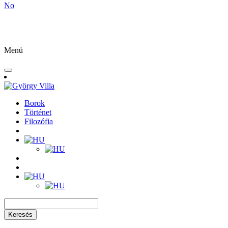
No
Menü
Borok
Történet
Filozófia
Keresés