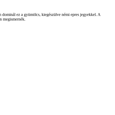
ősen dominál ez a gyümölcs, kiegészülve némi epres jegyekkel. A
ban megismernék.