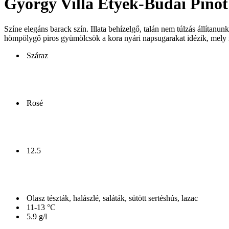
György Villa Etyek-Budai Pino
Színe elegáns barack szín. Illata behízelgő, talán nem túlzás állítanu
hömpölygő piros gyümölcsök a kora nyári napsugarakat idézik, mely m
Száraz
Rosé
12.5
Olasz tészták, halászlé, saláták, sütött sertéshús, lazac
11-13 °C
5.9 g/l