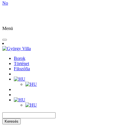
No
Menü
Borok
Történet
Filozófia
Keresés