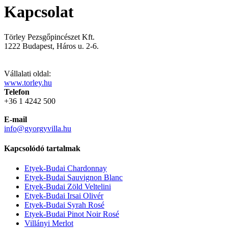
Kapcsolat
Törley Pezsgőpincészet Kft.
1222 Budapest, Háros u. 2-6.
Vállalati oldal:
www.torley.hu
Telefon
+36 1 4242 500
E-mail
info@gyorgyvilla.hu
Kapcsolódó tartalmak
Etyek-Budai Chardonnay
Etyek-Budai Sauvignon Blanc
Etyek-Budai Zöld Veltelini
Etyek-Budai Irsai Olivér
Etyek-Budai Syrah Rosé
Etyek-Budai Pinot Noir Rosé
Villányi Merlot